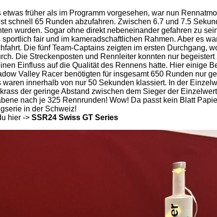
lls etwas früher als im Programm vorgesehen, war nun Rennat
ichst schnell 65 Runden abzufahren. Zwischen 6.7 und 7.5 Sek
hten wurden. Sogar ohne direkt nebeneinander gefahren zu sein.
 sportlich fair und im kameradschaftlichen Rahmen. Aber es w
rchfahrt. Die fünf Team-Captains zeigten im ersten Durchgang, 
h. Die Streckenposten und Rennleiter konnten nur begeistert zu
inen Einfluss auf die Qualität des Rennens hatte. Hier einige 
dow Valley Racer benötigten für insgesamt 650 Runden nur ge
waren innerhalb von nur 50 Sekunden klassiert. In der Einzel
 krass der geringe Abstand zwischen dem Sieger der Einzelwer
abene nach je 325 Rennrunden! Wow! Da passt kein Blatt Papi
gserie in der Schweiz!
u hier ->
SSR24 Swiss
GT Series