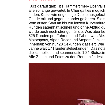
Kurz darauf galt: «It’s Hammertime!» Ebenfa
alle so lange gewartet. In Chur galt es mögl
finden. Krass wie eng einige Duelle ausgefoc
Gnade mit und gegeneinander gefahren. Stets
Vom ersten Start an bis zur letzten Kurvendu
Runden sagenhaft schnell und ohne Abflug durc
wurde auch noch strenger für sie. Was aber ke
325 Runden pro Fahrerin und Fahrer war: Mea
Motorsports, Alpen Racer und Ampere Junkies 
innerhalb von nur 28 Sekunden klassiert. Wie
Janne war: 17 Hundertstelsekunden! Das not
die schnellste und spannendste 1:24 Slotracin
Alle Zeiten und Fotos zu den Rennen findest d