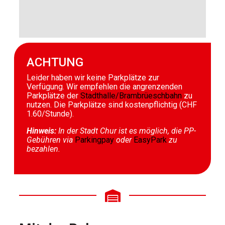
ACHTUNG
Leider haben wir keine Parkplätze zur
Verfügung. Wir empfehlen die angrenzenden
Parkplätze der
Stadthalle/Brambrüeschbahn
zu
nutzen. Die Parkplätze sind kostenpflichtig (CHF
1.60/Stunde).
Hinweis:
In der Stadt Chur ist es möglich, die PP-
Gebühren via
Parkingpay
oder
EasyPark
zu
bezahlen.