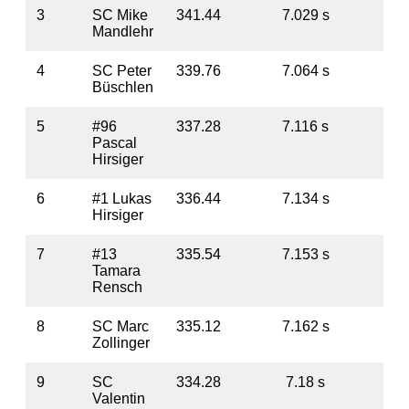
3
SC Mike
341.44
7.029 s
5
Mandlehr
4
SC Peter
339.76
7.064 s
7
Büschlen
5
#96
337.28
7.116 s
10
Pascal
Hirsiger
6
#1 Lukas
336.44
7.134 s
10
Hirsiger
7
#13
335.54
7.153 s
11
Tamara
Rensch
8
SC Marc
335.12
7.162 s
1
Zollinger
9
SC
334.28
7.18 s
13
Valentin