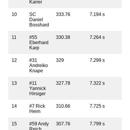
Karrer
10
SC
333.76
7.194 s
13
Daniel
Bosshard
11
#55
330.38
7.264 s
17
Eberhard
Karp
12
#31
329
7.299 s
18
Andreiko
Knape
13
#11
327.78
7.322 s
19
Yannick
Hirsiger
14
#7 Rick
310.66
7.725 s
36
Heim
15
#59 Andy
307.76
7.799 s
39
Reich