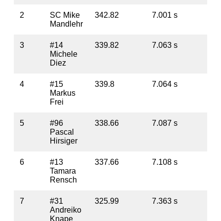
2
SC Mike
342.82
7.001 s
4.
Mandlehr
3
#14
339.82
7.063 s
7.
Michele
Diez
4
#15
339.8
7.064 s
7
Markus
Frei
5
#96
338.66
7.087 s
8.
Pascal
Hirsiger
6
#13
337.66
7.108 s
9.
Tamara
Rensch
7
#31
325.99
7.363 s
21
Andreiko
Knape