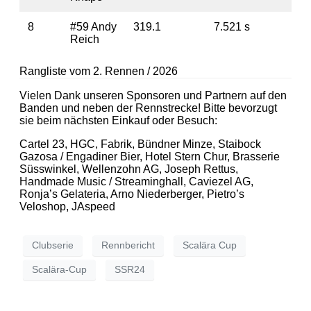
8
#59 Andy
319.1
7.521 s
2
Reich
Rangliste vom 2. Rennen / 2026
Vielen Dank unseren Sponsoren und Partnern auf den
Banden und neben der Rennstrecke! Bitte bevorzugt
sie beim nächsten Einkauf oder Besuch:
Cartel 23, HGC, Fabrik, Bündner Minze, Staibock
Gazosa / Engadiner Bier, Hotel Stern Chur, Brasserie
Süsswinkel, Wellenzohn AG, Joseph Rettus,
Handmade Music / Streaminghall, Caviezel AG,
Ronja’s Gelateria, Arno Niederberger, Pietro’s
Veloshop, JAspeed
Clubserie
Rennbericht
Scalära Cup
Scalära-Cup
SSR24