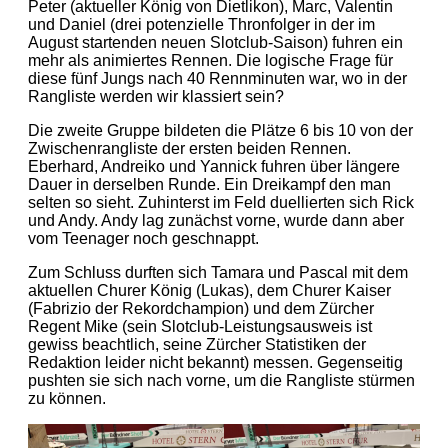
Peter (aktueller König von Dietlikon), Marc, Valentin
und Daniel (drei potenzielle Thronfolger in der im
August startenden neuen Slotclub-Saison) fuhren ein
mehr als animiertes Rennen. Die logische Frage für
diese fünf Jungs nach 40 Rennminuten war, wo in der
Rangliste werden wir klassiert sein?
Die zweite Gruppe bildeten die Plätze 6 bis 10 von der
Zwischenrangliste der ersten beiden Rennen.
Eberhard, Andreiko und Yannick fuhren über längere
Dauer in derselben Runde. Ein Dreikampf den man
selten so sieht. Zuhinterst im Feld duellierten sich Rick
und Andy. Andy lag zunächst vorne, wurde dann aber
vom Teenager noch geschnappt.
Zum Schluss durften sich Tamara und Pascal mit dem
aktuellen Churer König (Lukas), dem Churer Kaiser
(Fabrizio der Rekordchampion) und dem Zürcher
Regent Mike (sein Slotclub-Leistungsausweis ist
gewiss beachtlich, seine Zürcher Statistiken der
Redaktion leider nicht bekannt) messen. Gegenseitig
pushten sie sich nach vorne, um die Rangliste stürmen
zu können.