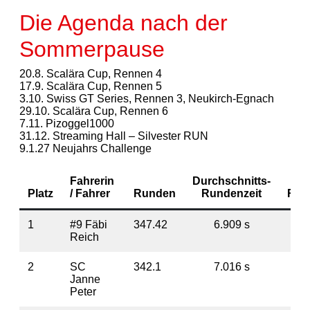
Die Agenda nach der
Sommerpause
20.8. Scalära Cup, Rennen 4
17.9. Scalära Cup, Rennen 5
3.10. Swiss GT Series, Rennen 3, Neukirch-Egnach
29.10. Scalära Cup, Rennen 6
7.11. Pizoggel1000
31.12. Streaming Hall – Silvester RUN
9.1.27 Neujahrs Challenge
Fahrerin
Durchschnitts-
Platz
/ Fahrer
Runden
Rundenzeit
Rüc
1
#9 Fäbi
347.42
6.909 s
Reich
2
SC
342.1
7.016 s
5
Janne
Peter