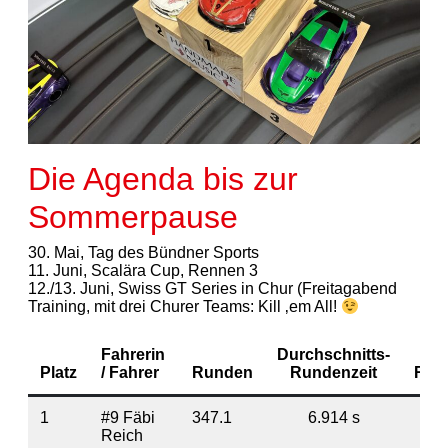
Die Agenda bis zur
Sommerpause
30. Mai, Tag des Bündner Sports
11. Juni, Scalära Cup, Rennen 3
12./13. Juni, Swiss GT Series in Chur (Freitagabend
Training, mit drei Churer Teams: Kill ‚em All!
Fahrerin
Durchschnitts-
Platz
/ Fahrer
Runden
Rundenzeit
Rüc
1
#9 Fäbi
347.1
6.914 s
Reich