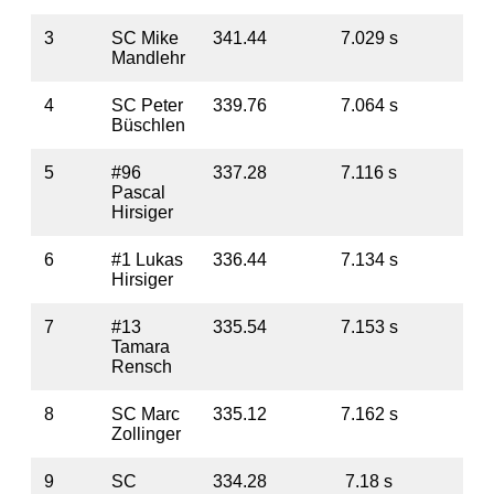
3
SC Mike
341.44
7.029 s
5
Mandlehr
4
SC Peter
339.76
7.064 s
7
Büschlen
5
#96
337.28
7.116 s
10
Pascal
Hirsiger
6
#1 Lukas
336.44
7.134 s
10
Hirsiger
7
#13
335.54
7.153 s
11
Tamara
Rensch
8
SC Marc
335.12
7.162 s
1
Zollinger
9
SC
334.28
7.18 s
13