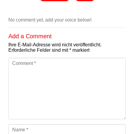
No comment yet, add your voice below!
Add a Comment
Ihre E-Mail-Adresse wird nicht veröffentlicht.
Erforderliche Felder sind mit
*
markiert
C
o
m
m
e
n
t
*
N
a