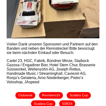
Vielen Dank unseren Sponsoren und Partnern auf den
Banden und neben der Rennstrecke! Bitte bevorzugt
sie beim nächsten Einkauf oder Besuch:
Cartel 23, HGC, Fabrik, Bündner Minze, Staibock
Gazosa / Engadiner Bier, Hotel Stern Chur, Brasserie
Süsswinkel, Wellenzohn AG, Joseph Rettus,
Handmade Music / Streaminghall, Caviezel AG,
Ronja’s Gelateria, Arno Niederberger, Pietro’s
Veloshop, JAspeed
Clubserie
Rennbericht
Scalära Cup
Scalära-Cup
SSR24