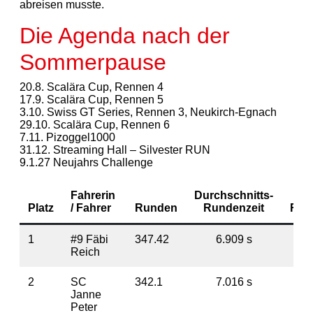
abreisen musste.
Die Agenda nach der
Sommerpause
20.8. Scalära Cup, Rennen 4
17.9. Scalära Cup, Rennen 5
3.10. Swiss GT Series, Rennen 3, Neukirch-Egnach
29.10. Scalära Cup, Rennen 6
7.11. Pizoggel1000
31.12. Streaming Hall – Silvester RUN
9.1.27 Neujahrs Challenge
Fahrerin
Durchschnitts-
Platz
/ Fahrer
Runden
Rundenzeit
Rüc
1
#9 Fäbi
347.42
6.909 s
Reich
2
SC
342.1
7.016 s
5
Janne
Peter