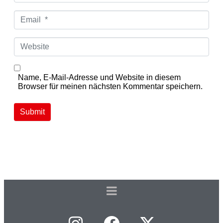
m
e
E
*
m
a
i
W
l
e
*
b
s
i
Name, E-Mail-Adresse und Website in diesem
t
Browser für meinen nächsten Kommentar speichern.
e
Submit