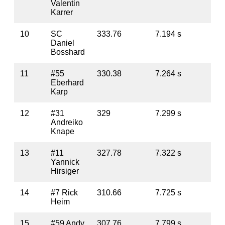
Valentin
Karrer
10
SC
333.76
7.194 s
13
Daniel
Bosshard
11
#55
330.38
7.264 s
17
Eberhard
Karp
12
#31
329
7.299 s
18
Andreiko
Knape
13
#11
327.78
7.322 s
19
Yannick
Hirsiger
14
#7 Rick
310.66
7.725 s
36
Heim
15
#59 Andy
307.76
7.799 s
39