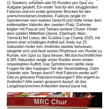
11 Startern), erhielten alle 50 Runden pro Spur zur
Aufgabe gestellt. Ein erster Test für den strugglenden
Fabrizio und ein erster grösserer Brocken für den
unerschrockenen Andreiko. Fabrizio zeigte im
Sprintrennen sein wahres Gesicht und holte hinter dem
entfesselten Valentin den zweiten Platz. Dahinter
folgten mit Pascal und Tamara weitere Churer. Hinter
dem soliden Mittelfeld (Janne, Eberhard, Marc,
Yannick) fiel Lukas, der Scalära Cup Champ 2025, mit
einem eher schläfrigen Auftritt auf. Andy nur 25
Sekunden hinter ihm. Andreiko startete behutsam,
steigerte sich und fand seinen Rhythmus von Runde zu
Runde, von Spur zu Spur besser. Mit durchschnittlichen
8.385 Sekunden zeigte unser Rookie einen ersten
respektablen Auftritt. Das Sprintrennen stellte viele
Fragen für den happigen Teil der Veranstaltung. Zieht
Valentin sein Tempo durch? Holt Fabrizio weiter auf?
Gibt es grössere Platzverschiebungen? Wie ergeht es
Andreiko? Alle waren gespannt darauf, ob das
Langdistanzrennen Antworten darauf parat hat.