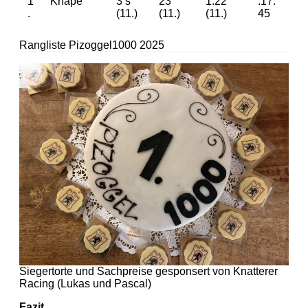
1
Knape
3 s
23
1.22
.17.
.
(11.)
(11.)
(11.)
45
Rangliste Pizoggel1000 2025
Siegertorte und Sachpreise gesponsert von Knatterer
Racing (Lukas und Pascal)
Fazit