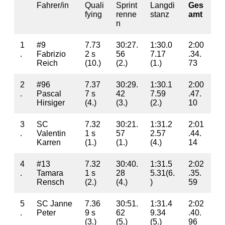
Fahrer/in
Quali
Sprint
Langdi
Ges
fying
renne
stanz
amt
n
1
#9
7.73
30:27.
1:30.0
2:00
.
Fabrizio
2 s
56
7.17
.34.
Reich
(10.)
(2.)
(1.)
73
2
#96
7.37
30:29.
1:30.1
2:00
.
Pascal
7 s
42
7.59
.47.
Hirsiger
(4.)
(3.)
(2.)
10
3
SC
7.32
30:21.
1:31.2
2:01
.
Valentin
1 s
57
2.57
.44.
Karren
(1.)
(1.)
(4.)
14
4
#13
7.32
30:40.
1:31.5
2:02
.
Tamara
1 s
28
5.31(6.
.35.
Rensch
(2.)
(4.)
)
59
5
SC Janne
7.36
30:51.
1:31.4
2:02
.
Peter
9 s
62
9.34
.40.
(3.)
(5.)
(5.)
96