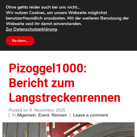
Ohne gehts leider auch bei uns nicht…
Wir nutzen Cookies, um unsere Webseite möglichst
benutzerfreundlich anzubieten. Mit der weiteren Benutzung der
Webseite seid ihr damit einverstanden.
Zur
Datenschutzerklärung
.
Home
Allgemein
Event
...
Na dann…
Pizoggel1000: Bericht zum Langstreckenrennen
Pizoggel1000:
Bericht zum
Langstreckenrennen
Posted on
9. November 2025
In
Allgemein
,
Event
,
Rennen
Leave a comment