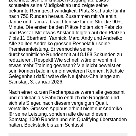
schüttelte seine Müdigkeit ab und zeigte seine
bekannte Renngeschwindigkeit. Platz 3 schaute für ihn
nach 750 Runden heraus. Zusammen mit Valentin,
Janne und Tamara brauchten sie für die Strecke 90+1
Minute. Die ersten beiden Plätze holten sich Fabrizio
und Pascal. Mit etwas Abstand folgten auf den Plätzen
7 bis 11 Eberhard, Yannick, Marc, Andy und Andreiko.
Alle zollten Andreiko grossen Respekt für seine
Premierenleistung. Er vermochte seine
durchschnittliche Rundenzeit auf 8.188 Sekunden zu
reduzieren. Respekt! Wie schnell wäre er wohl mit
etwas mehr Training gewesen? Vielleicht beweist er
sein können bald in einem weiteren Rennen. Nächste
Gelegenheit dafür wäre die Neujahrs-Challenge am
Samstag, 3. Januar 2026.
Nach einer kurzen Rechenpause waren alle gespannt
und dankbar, als Fabrizio endlich die Rangliste und
sich als Sieger, nach diesem vergeigten Quali,
vorstellte. Grossen Applaus erhielt nicht nur Andreiko
für seine Leistung, sondern alle die an diesem
Samstag 1000 Runden und ein Qualifying überstanden
hatten. Bockstark bis zum Schluss!