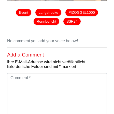
Event
Langstrecke
PIZOGGEL1000
Rennbericht
SSR24
No comment yet, add your voice below!
Add a Comment
Ihre E-Mail-Adresse wird nicht veröffentlicht.
Erforderliche Felder sind mit
*
markiert
C
o
m
m
e
n
t
*