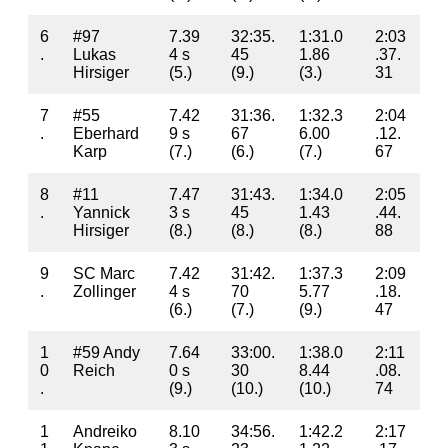
6
#97
7.39
32:35.
1:31.0
2:03
.
Lukas
4 s
45
1.86
.37.
Hirsiger
(5.)
(9.)
(3.)
31
7
#55
7.42
31:36.
1:32.3
2:04
.
Eberhard
9 s
67
6.00
.12.
Karp
(7.)
(6.)
(7.)
67
8
#11
7.47
31:43.
1:34.0
2:05
.
Yannick
3 s
45
1.43
.44.
Hirsiger
(8.)
(8.)
(8.)
88
9
SC Marc
7.42
31:42.
1:37.3
2:09
.
Zollinger
4 s
70
5.77
.18.
(6.)
(7.)
(9.)
47
1
#59 Andy
7.64
33:00.
1:38.0
2:11
0
Reich
0 s
30
8.44
.08.
.
(9.)
(10.)
(10.)
74
1
Andreiko
8.10
34:56.
1:42.2
2:17