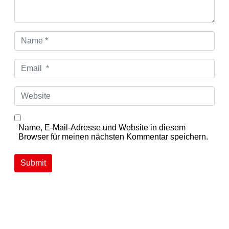
N
a
m
e
E
*
m
a
i
W
l
e
*
b
s
i
Name, E-Mail-Adresse und Website in diesem
t
Browser für meinen nächsten Kommentar speichern.
e
Submit