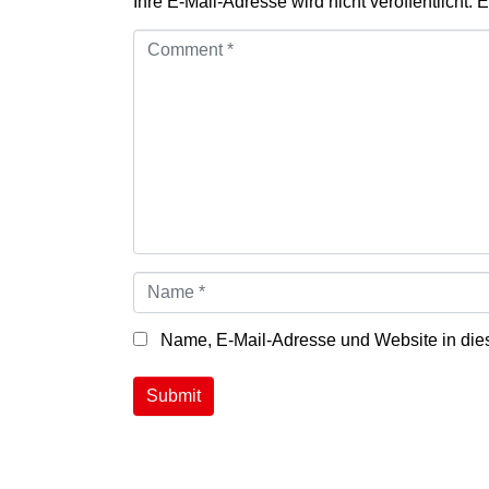
Ihre E-Mail-Adresse wird nicht veröffentlicht.
E
C
o
m
m
e
n
t
*
N
a
m
e
Name, E-Mail-Adresse und Website in die
*
Submit