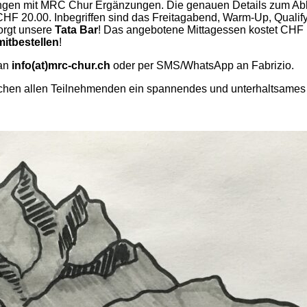
gen mit MRC Chur Ergänzungen. Die genauen Details zum Abl
CHF 20.00. Inbegriffen sind das Freitagabend, Warm-Up, Quali
orgt unsere
Tata Bar
! Das angebotene Mittagessen kostet CHF 
itbestellen
!
 an
info(at)
mrc-chur.ch
oder per SMS/WhatsApp an Fabrizio.
chen allen Teilnehmenden ein spannendes und unterhaltsame