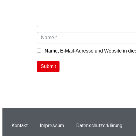
*
N
a
m
e
Name, E-Mail-Adresse und Website in die
*
Submit
Kontakt
Impressum
Datenschutzerklärung