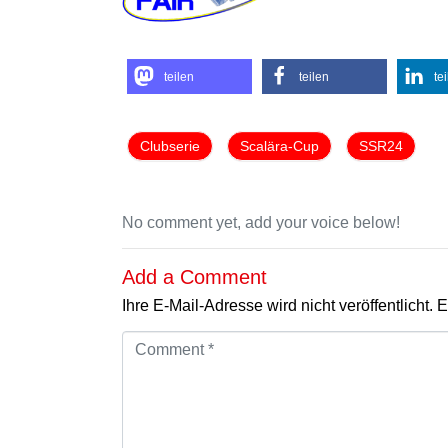
teilen
teilen
te
Clubserie
Scalära-Cup
SSR24
No comment yet, add your voice below!
Add a Comment
Ihre E-Mail-Adresse wird nicht veröffentlicht.
E
C
o
m
m
e
n
t