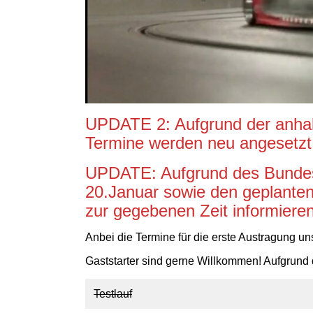
UPDATE 2: Aufgrund der anhalt
Termine werden neu angesetzt
UPDATE: Aufgrund des Bundesr
20.Januar sowie den geplanten
zur gegebenen Zeit informieren
Anbei die Termine für die erste Austragung 
Gaststarter sind gerne Willkommen! Aufgrund 
Testlauf