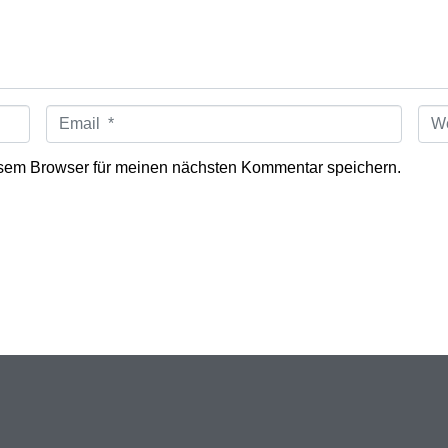
E
W
m
e
a
b
i
s
sem Browser für meinen nächsten Kommentar speichern.
l
i
*
t
e