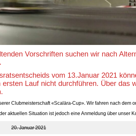
enden Vorschriften suchen wir nach Alter
.
atsentscheids vom 13.Januar 2021 könne
 ersten Lauf nicht durchführen. Über das 
.
unserer Clubmeisterschaft «Scalära-Cup». Wir fahren nach dem 
der aktuellen Situation ist jedoch eine Anmeldung über unser
Ko
20. Januar 2021